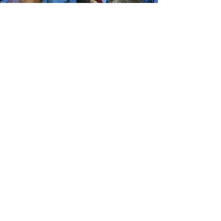
हमारा नज़रिया
हमारा मानना है कि अगर इन युवतियों को उचित
मार्गदर्शन मिलता है तो वे न केवल बेहतर नेता बल्कि
अद्भुत माताएं बन जाएंगी, जो पेशेवर शिक्षक के रूप में,
कई भावी पीढ़ियों को ज्ञान प्रदान कर सकती हैं और
ग्रामीण भारत में स्थितियों को सुधारने में मदद करने
में प्रमुख हितधारक बन सकती हैं।
हमें आज आपके
समर्थन की
आवश्यकता है!
दान करना
एमिनेन्ट गर्ल्स कॉलेज